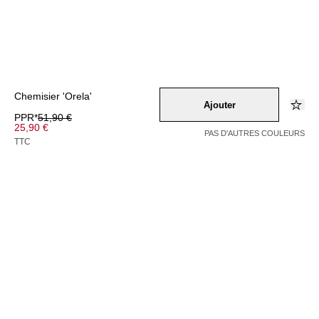
Chemisier 'Orela'
Ajouter
PPR*
51,90 €
25,90 €
PAS D'AUTRES COULEURS
TTC
Couleur –
blau