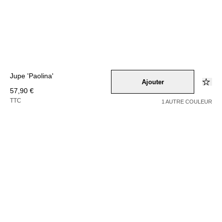
Jupe 'Paolina'
Ajouter
57,90 €
TTC
1 AUTRE COULEUR
Couleur –
grau