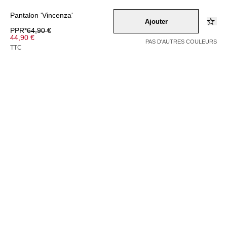
Pantalon 'Vincenza'
Ajouter
PPR*
64,90 €
44,90 €
PAS D'AUTRES COULEURS
TTC
Couleur –
beige
Sélectionnez une taille
34
36
40
42
38