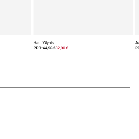
Haut 'Glynis'
Ju
PPR*
44,90 €
32,90 €
P