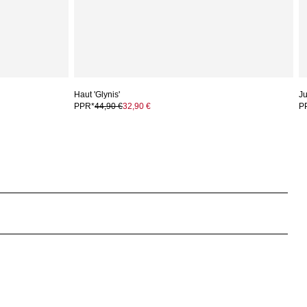
Haut 'Glynis'
Ju
PPR*
44,90 €
32,90 €
P