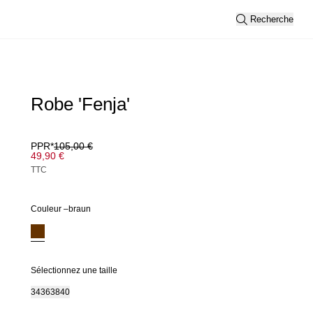
Recherche
Robe 'Fenja'
PPR*
105,00 €
49,90 €
TTC
Couleur –
braun
Sélectionnez une taille
34
36
38
40