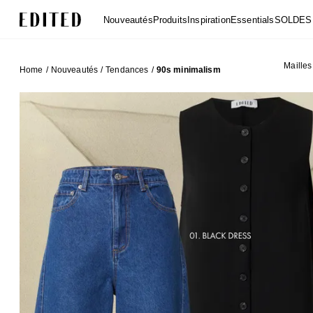
Edited
Nouveautés
Produits
Inspiration
Essentials
SOLDES
Mailles
Home
/
Nouveautés
/
Tendances
/
90s minimalism