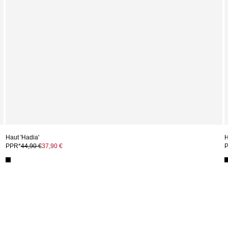
Haut 'Hadia'
H
PPR*
44,90 €
37,90 €