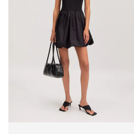
Shirtbody 'Maya'
PPR*
32,90 €
25,90 €