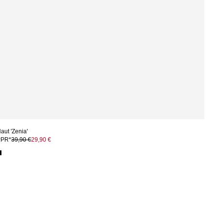
aut 'Zenia'
PPR*
39,90 €
29,90 €