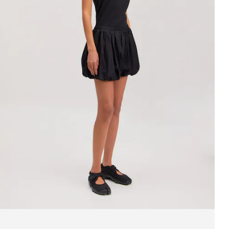
aut 'Leilani'
PPR*
39,90 €
29,90 €