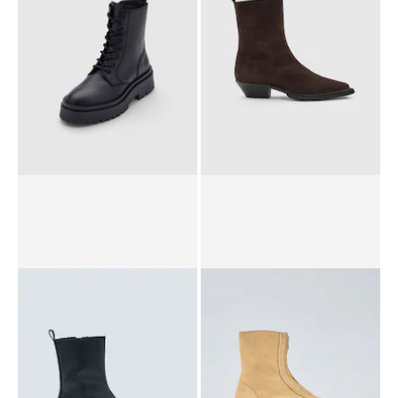
PPR*
139,00 €
79,90 €
PPR*
149,00 €
99,90 €
Bottines à lacets 'Rufina'
Bottines 'Alia'
PPR*
149,00 €
129,00 €
PPR*
149,00 €
129,00 €