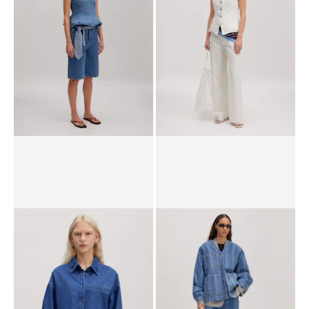
PPR*
57,90 €
49,90 €
PPR*
64,90 €
49,90 €
Haut 'Brenda'
Gilet 'Lyla'
PPR*
59,90 €
39,90 €
89,90 €