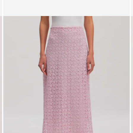
Affichage de l’image 1 sur 4
A
Jupe 'Yasemin'
J
PPR*
44,90 €
29,90 €