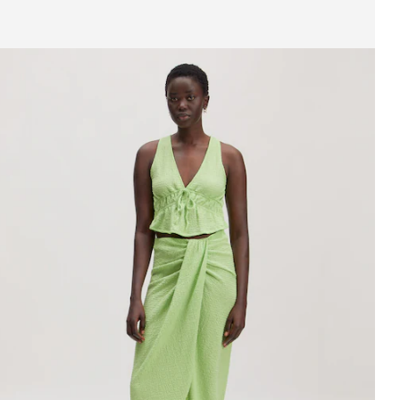
ffichage de l’image 1 sur 3
upe 'Juliet'
PPR*
77,90 €
29,90 €