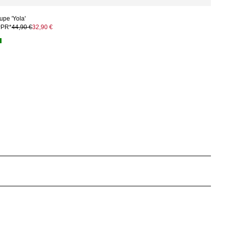
upe 'Yola'
PPR*
44,90 €
32,90 €