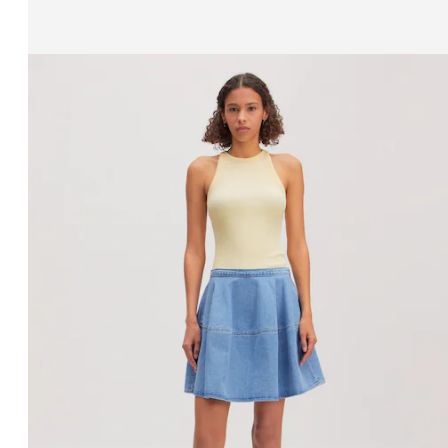
Affichage de l’image 1 sur 5
Jupe 'Rumi'
PPR*
77,90 €
52,90 €