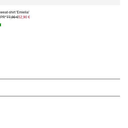
weat-shirt 'Emielia'
PPR*
77,90 €
52,90 €