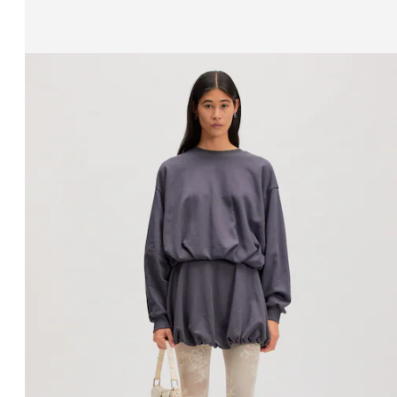
Affichage de l’image 1 sur 3
Sweat-shirt 'Emielia'
PPR*
77,90 €
57,90 €