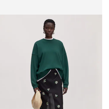
ffichage de l’image 1 sur 3
weat-shirt 'Izzie'
PPR*
79,90 €
47,90 €