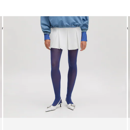
uts
Vestes | Manteaux
Robes
Blouses
Sweaters
Blazer | Gilets
Ju