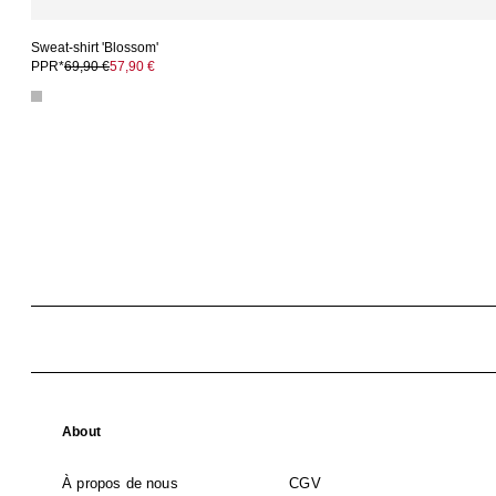
Sweat-shirt 'Blossom'
PPR*
69,90 €
57,90 €
About
À propos de nous
CGV