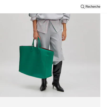
Recherche
pes
Afficher tout
Trier par
Nouveautés
Vue
2
3
Filtre