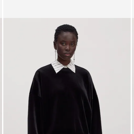
Affichage de l’image 1 sur 3
A
Sweat-shirt 'Polly'
S
PPR*
119,00 €
105,00 €