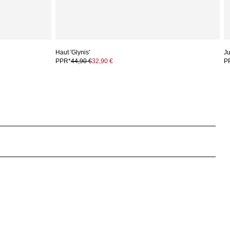
Haut 'Glynis'
Ju
PPR*
44,90 €
32,90 €
P