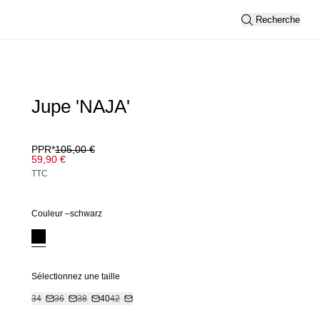
Recherche
Jupe 'NAJA'
PPR*
105,00 €
59,90 €
TTC
Couleur –
schwarz
Sélectionnez une taille
34
36
38
40
42