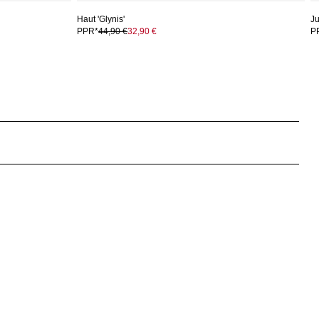
Haut 'Glynis'
Ju
PPR*
44,90 €
32,90 €
P