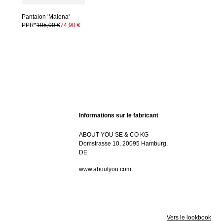
Pantalon 'Malena'
PPR*
105,00 €
74,90 €
Informations sur le fabricant
ABOUT YOU SE & CO KG
Domstrasse 10, 20095 Hamburg,
DE
www.aboutyou.com
Vers le lookbook