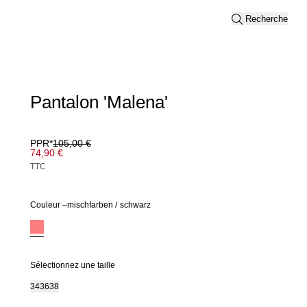
Recherche
Pantalon 'Malena'
PPR*
105,00 €
74,90 €
TTC
Couleur –
mischfarben
/
schwarz
Sélectionnez une taille
34
36
38