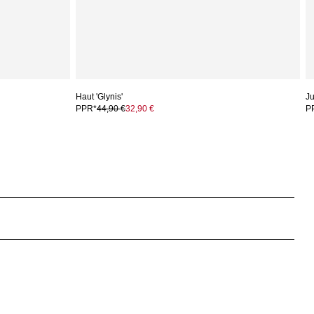
Haut 'Glynis'
Ju
PPR*
44,90 €
32,90 €
P