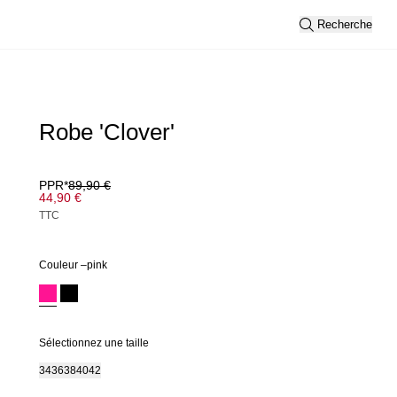
Recherche
Robe 'Clover'
PPR*
89,90 €
44,90 €
TTC
Couleur –
pink
Sélectionnez une taille
34
36
38
40
42