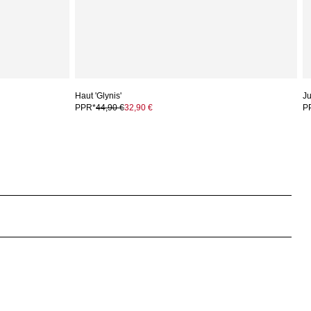
Haut 'Glynis'
Ju
PPR*
44,90 €
32,90 €
P