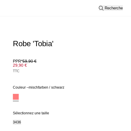
Recherche
Robe 'Tobia'
PPR*
59,90 €
29,90 €
TTC
Couleur –
mischfarben
/
schwarz
Sélectionnez une taille
34
36